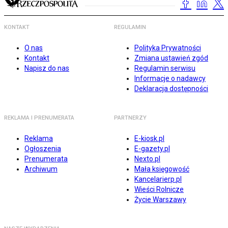
KONTAKT
REGULAMIN
O nas
Polityka Prywatności
Kontakt
Zmiana ustawień zgód
Napisz do nas
Regulamin serwisu
Informacje o nadawcy
Deklaracja dostępności
REKLAMA I PRENUMERATA
PARTNERZY
Reklama
E-kiosk.pl
Ogłoszenia
E-gazety.pl
Prenumerata
Nexto.pl
Archiwum
Mała księgowość
Kancelarierp.pl
Wieści Rolnicze
Życie Warszawy