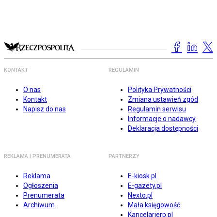
KONTAKT
REGULAMIN
O nas
Polityka Prywatności
Kontakt
Zmiana ustawień zgód
Napisz do nas
Regulamin serwisu
Informacje o nadawcy
Deklaracja dostępności
REKLAMA I PRENUMERATA
PARTNERZY
Reklama
E-kiosk.pl
Ogłoszenia
E-gazety.pl
Prenumerata
Nexto.pl
Archiwum
Mała księgowość
Kancelarierp.pl