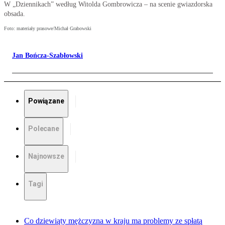
W „Dziennikach” według Witolda Gombrowicza – na scenie gwiazdorska
obsada.
Foto: materiały prasowe/Michał Grabowski
Jan Bończa-Szabłowski
Powiązane
Polecane
Najnowsze
Tagi
Co dziewiąty mężczyzna w kraju ma problemy ze spłatą