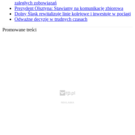
zaległych zobowiązań
Prezydent Olsztyna: Stawiamy na komunikację zbiorową
Dolny Śląsk rewitalizuje linie kolejowe i inwestuje w pociągi
Odważne decyzje w trudnych czasach
Promowane treści