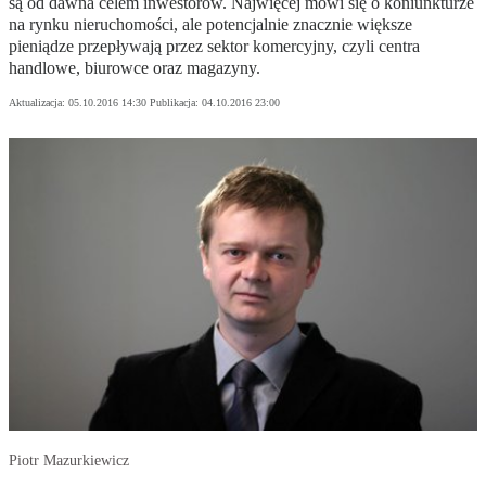
są od dawna celem inwestorów. Najwięcej mówi się o koniunkturze
na rynku nieruchomości, ale potencjalnie znacznie większe
pieniądze przepływają przez sektor komercyjny, czyli centra
handlowe, biurowce oraz magazyny.
Aktualizacja:
05.10.2016 14:30
Publikacja:
04.10.2016 23:00
Piotr Mazurkiewicz