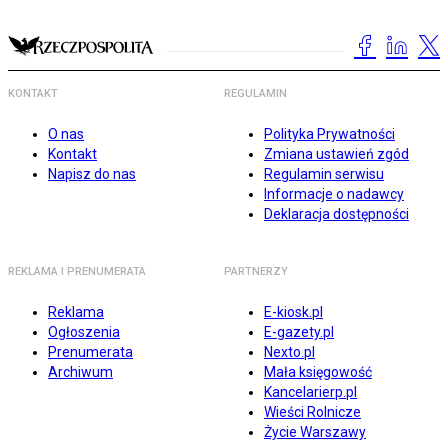
KONTAKT
REGULAMIN
O nas
Polityka Prywatności
Kontakt
Zmiana ustawień zgód
Napisz do nas
Regulamin serwisu
Informacje o nadawcy
Deklaracja dostępności
REKLAMA I PRENUMERATA
PARTNERZY
Reklama
E-kiosk.pl
Ogłoszenia
E-gazety.pl
Prenumerata
Nexto.pl
Archiwum
Mała księgowość
Kancelarierp.pl
Wieści Rolnicze
Życie Warszawy