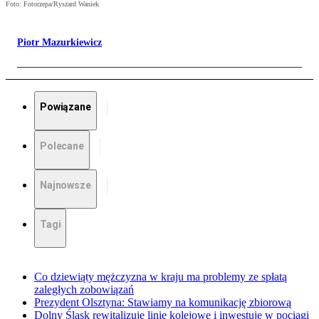
Foto: Fotorzepa/Ryszard Waniek
Piotr Mazurkiewicz
Powiązane
Polecane
Najnowsze
Tagi
Co dziewiąty mężczyzna w kraju ma problemy ze spłatą
zaległych zobowiązań
Prezydent Olsztyna: Stawiamy na komunikację zbiorową
Dolny Śląsk rewitalizuje linie kolejowe i inwestuje w pociągi