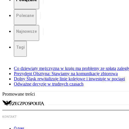
Polecane
Najnowsze
Tagi
Co dziewiąty mężczyzna w kraju ma problemy ze spłatą zaleg
Prezydent Olsztyna: Stawiamy na komunikację zbiorową
Dolny Śląsk rewitalizuje linie kolejowe i inwestuje w pociągi
Odważne decyzje w trudnych czasach
Promowane treści
KONTAKT
O nas