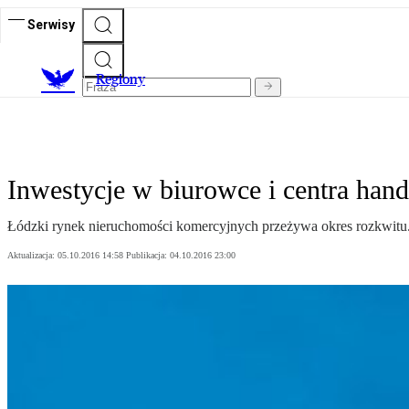
Serwisy
R
egiony
Inwestycje w biurowce i centra hand
Łódzki rynek nieruchomości komercyjnych przeżywa okres rozkwitu.
Aktualizacja:
05.10.2016 14:58
Publikacja:
04.10.2016 23:00