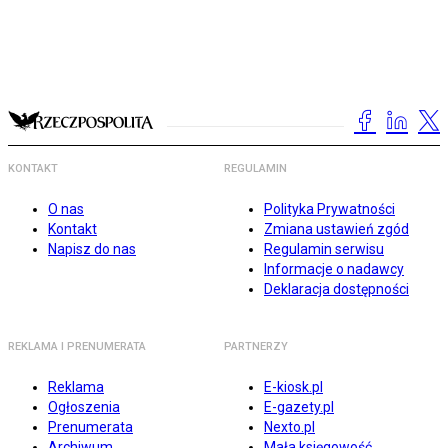
KONTAKT
REGULAMIN
O nas
Polityka Prywatności
Kontakt
Zmiana ustawień zgód
Napisz do nas
Regulamin serwisu
Informacje o nadawcy
Deklaracja dostępności
REKLAMA I PRENUMERATA
PARTNERZY
Reklama
E-kiosk.pl
Ogłoszenia
E-gazety.pl
Prenumerata
Nexto.pl
Archiwum
Mała księgowość