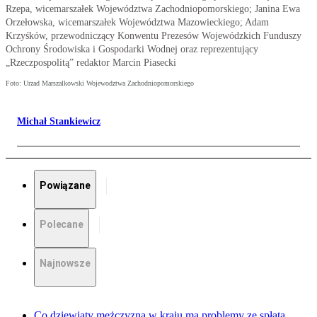
Rzepa, wicemarszałek Województwa Zachodniopomorskiego; Janina Ewa
Orzełowska, wicemarszałek Województwa Mazowieckiego; Adam
Krzyśków, przewodniczący Konwentu Prezesów Wojewódzkich Funduszy
Ochrony Środowiska i Gospodarki Wodnej oraz reprezentujący
„Rzeczpospolitą” redaktor Marcin Piasecki
Foto: Urzad Marszalkowski Wojewodztwa Zachodniopomorskiego
Michał Stankiewicz
Powiązane
Polecane
Najnowsze
Co dziewiąty mężczyzna w kraju ma problemy ze spłatą