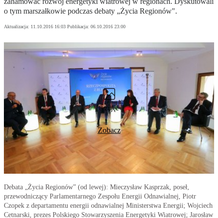
zahamować rozwój energetyki wiatrowej w regionach. Dyskutowali
o tym marszałkowie podczas debaty „Życia Regionów".
Aktualizacja:
11.10.2016 16:03
Publikacja:
06.10.2016 23:00
8 zdjęć
Zobacz
Debata „Życia Regionów” (od lewej): Mieczysław Kasprzak, poseł,
przewodniczący Parlamentarnego Zespołu Energii Odnawialnej, Piotr
Czopek z departamentu energii odnawialnej Ministerstwa Energii; Wojciech
Cetnarski, prezes Polskiego Stowarzyszenia Energetyki Wiatrowej; Jarosław