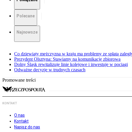
Polecane
Najnowsze
Co dziewiąty mężczyzna w kraju ma problemy ze spłatą zaleg
Prezydent Olsztyna: Stawiamy na komunikację zbiorową
Dolny Śląsk rewitalizuje linie kolejowe i inwestuje w pociągi
Odważne decyzje w trudnych czasach
Promowane treści
KONTAKT
O nas
Kontakt
Napisz do nas