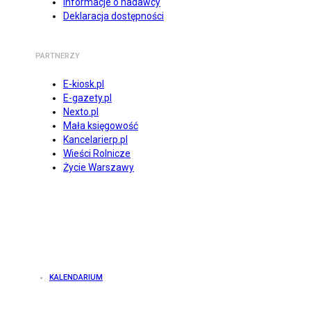
Informacje o nadawcy
Deklaracja dostępności
PARTNERZY
E-kiosk.pl
E-gazety.pl
Nexto.pl
Mała księgowość
Kancelarierp.pl
Wieści Rolnicze
Życie Warszawy
KALENDARIUM