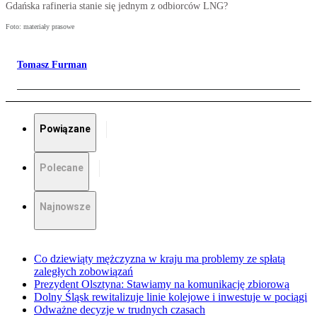
Gdańska rafineria stanie się jednym z odbiorców LNG?
Foto: materiały prasowe
Tomasz Furman
Powiązane
Polecane
Najnowsze
Co dziewiąty mężczyzna w kraju ma problemy ze spłatą
zaległych zobowiązań
Prezydent Olsztyna: Stawiamy na komunikację zbiorową
Dolny Śląsk rewitalizuje linie kolejowe i inwestuje w pociągi
Odważne decyzje w trudnych czasach