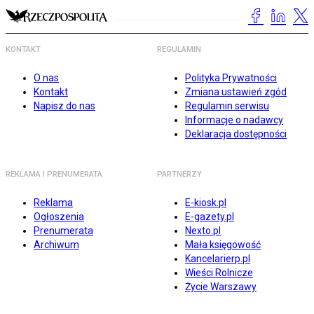
KONTAKT
REGULAMIN
O nas
Polityka Prywatności
Kontakt
Zmiana ustawień zgód
Napisz do nas
Regulamin serwisu
Informacje o nadawcy
Deklaracja dostępności
REKLAMA I PRENUMERATA
PARTNERZY
Reklama
E-kiosk.pl
Ogłoszenia
E-gazety.pl
Prenumerata
Nexto.pl
Archiwum
Mała księgowość
Kancelarierp.pl
Wieści Rolnicze
Życie Warszawy