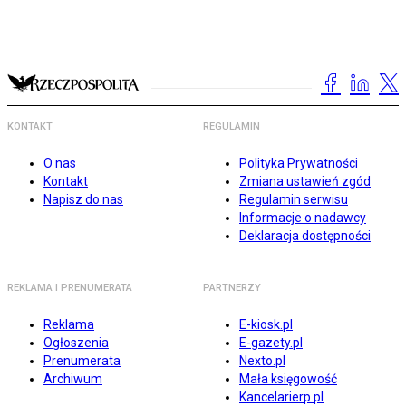
KONTAKT
REGULAMIN
O nas
Polityka Prywatności
Kontakt
Zmiana ustawień zgód
Napisz do nas
Regulamin serwisu
Informacje o nadawcy
Deklaracja dostępności
REKLAMA I PRENUMERATA
PARTNERZY
Reklama
E-kiosk.pl
Ogłoszenia
E-gazety.pl
Prenumerata
Nexto.pl
Archiwum
Mała księgowość
Kancelarierp.pl