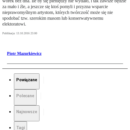
worek bez dna. Ile by się pieniędzy nie wydało, i tak zawsze będzie
za mało i źle, a jeszcze się ktoś pomyli i przyzna wsparcie
nieprawomyślnym artystom, których twórczość może się nie
spodobać tzw. szerokim masom lub konserwatywnemu
elektoratowi.
Publikacja:
13.10.2016 23:00
Piotr Mazurkiewicz
Powiązane
Polecane
Najnowsze
Tagi