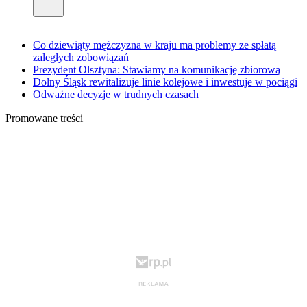
Co dziewiąty mężczyzna w kraju ma problemy ze spłatą
zaległych zobowiązań
Prezydent Olsztyna: Stawiamy na komunikację zbiorową
Dolny Śląsk rewitalizuje linie kolejowe i inwestuje w pociągi
Odważne decyzje w trudnych czasach
Promowane treści