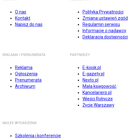
O nas
Polityka Prywatności
Kontakt
Zmiana ustawień zgód
Napisz do nas
Regulamin serwisu
Informacje o nadawcy
Deklaracja dostępności
REKLAMA I PRENUMERATA
PARTNERZY
Reklama
E-kiosk.pl
Ogłoszenia
E-gazety.pl
Prenumerata
Nexto.pl
Archiwum
Mała księgowość
Kancelarierp.pl
Wieści Rolnicze
Życie Warszawy
NASZE WYDARZENIA
Szkolenia i konferencje