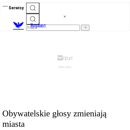
Serwisy
R
egiony
Obywatelskie głosy zmieniają
miasta