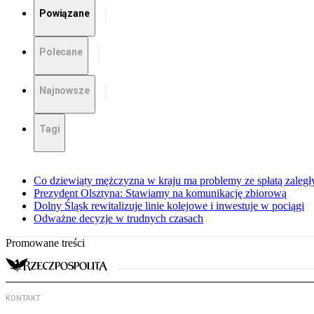
Powiązane
Polecane
Najnowsze
Tagi
Co dziewiąty mężczyzna w kraju ma problemy ze spłatą zaleg
Prezydent Olsztyna: Stawiamy na komunikację zbiorową
Dolny Śląsk rewitalizuje linie kolejowe i inwestuje w pociągi
Odważne decyzje w trudnych czasach
Promowane treści
KONTAKT