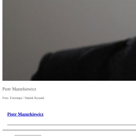
Piotr Mazurkiewicz
Foto: Fotorzepa / Waniek Ryszard
Piotr Mazurkiewicz