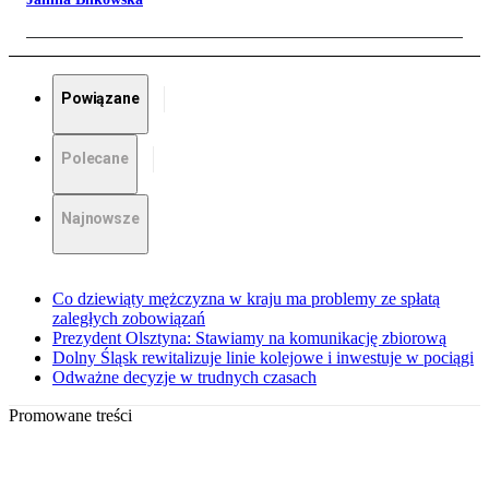
Powiązane
Polecane
Najnowsze
Co dziewiąty mężczyzna w kraju ma problemy ze spłatą
zaległych zobowiązań
Prezydent Olsztyna: Stawiamy na komunikację zbiorową
Dolny Śląsk rewitalizuje linie kolejowe i inwestuje w pociągi
Odważne decyzje w trudnych czasach
Promowane treści