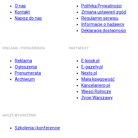
O nas
Polityka Prywatności
Kontakt
Zmiana ustawień zgód
Napisz do nas
Regulamin serwisu
Informacje o nadawcy
Deklaracja dostępności
REKLAMA I PRENUMERATA
PARTNERZY
Reklama
E-kiosk.pl
Ogłoszenia
E-gazety.pl
Prenumerata
Nexto.pl
Archiwum
Mała księgowość
Kancelarierp.pl
Wieści Rolnicze
Życie Warszawy
NASZE WYDARZENIA
Szkolenia i konferencje