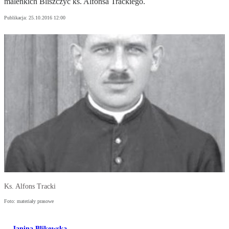
maleńkich Bliszczyc ks. Alfonsa Trackiego.
Publikacja:
25.10.2016 12:00
Ks. Alfons Tracki
Foto: materiały prasowe
Janina Blikowska