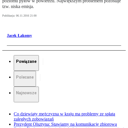
poziomu pyłów w powietrzu. Największym problemem pozostaje
tzw. niska emisja.
Publikacja:
06.11.2016 21:00
Jacek Łakomy
Powiązane
Polecane
Najnowsze
Co dziewiąty mężczyzna w kraju ma problemy ze spłatą
zaległych zobowiązań
Prezydent Olsztyna: Stawiamy na komunikację zbiorową