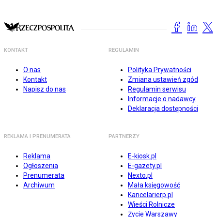
KONTAKT
REGULAMIN
O nas
Polityka Prywatności
Kontakt
Zmiana ustawień zgód
Napisz do nas
Regulamin serwisu
Informacje o nadawcy
Deklaracja dostępności
REKLAMA I PRENUMERATA
PARTNERZY
Reklama
E-kiosk.pl
Ogłoszenia
E-gazety.pl
Prenumerata
Nexto.pl
Archiwum
Mała księgowość
Kancelarierp.pl
Wieści Rolnicze
Życie Warszawy