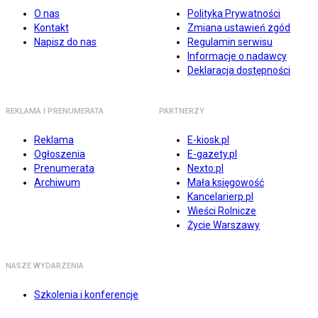
O nas
Polityka Prywatności
Kontakt
Zmiana ustawień zgód
Napisz do nas
Regulamin serwisu
Informacje o nadawcy
Deklaracja dostępności
REKLAMA I PRENUMERATA
PARTNERZY
Reklama
E-kiosk.pl
Ogłoszenia
E-gazety.pl
Prenumerata
Nexto.pl
Archiwum
Mała księgowość
Kancelarierp.pl
Wieści Rolnicze
Życie Warszawy
NASZE WYDARZENIA
Szkolenia i konferencje