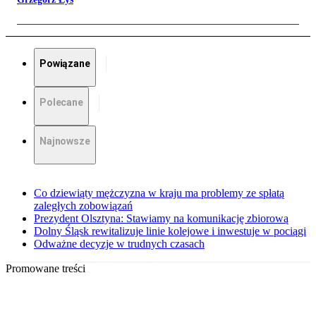
Powiązane
Polecane
Najnowsze
Co dziewiąty mężczyzna w kraju ma problemy ze spłatą
zaległych zobowiązań
Prezydent Olsztyna: Stawiamy na komunikację zbiorową
Dolny Śląsk rewitalizuje linie kolejowe i inwestuje w pociągi
Odważne decyzje w trudnych czasach
Promowane treści