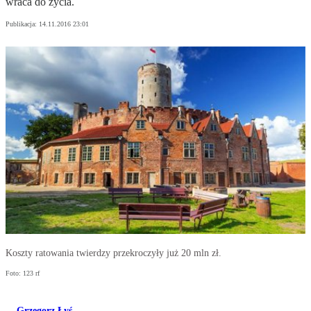
wraca do życia.
Publikacja:
14.11.2016 23:01
Koszty ratowania twierdzy przekroczyły już 20 mln zł.
Foto: 123 rf
Grzegorz Łyś