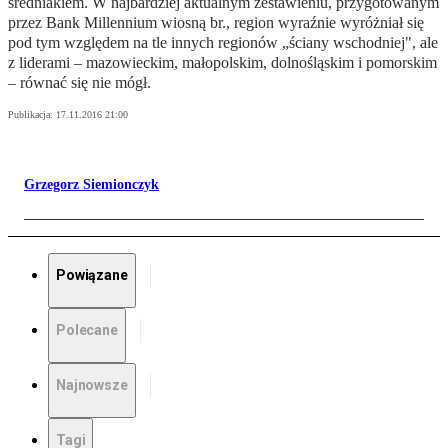
średniakiem. W najbardziej aktualnym zestawieniu, przygotowanym
przez Bank Millennium wiosną br., region wyraźnie wyróżniał się
pod tym względem na tle innych regionów „ściany wschodniej", ale
z liderami – mazowieckim, małopolskim, dolnośląskim i pomorskim
– równać się nie mógł.
Publikacja:
17.11.2016 21:00
Grzegorz Siemionczyk
Powiązane
Polecane
Najnowsze
Tagi