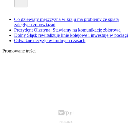
Co dziewiąty mężczyzna w kraju ma problemy ze spłatą
zaległych zobowiązań
Prezydent Olsztyna: Stawiamy na komunikację zbiorową
Dolny Śląsk rewitalizuje linie kolejowe i inwestuje w pociągi
Odważne decyzje w trudnych czasach
Promowane treści