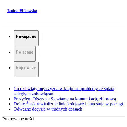
Janina Blikowska
Powiązane
Polecane
Najnowsze
Co dziewiąty mężczyzna w kraju ma problemy ze spłatą
zaległych zobowiązań
Prezydent Olsztyna: Stawiamy na komunikację zbiorową
Dolny Śląsk rewitalizuje linie kolejowe i inwestuje w pociągi
Odważne decyzje w trudnych czasach
Promowane treści