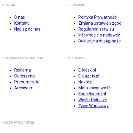
KONTAKT
REGULAMIN
O nas
Polityka Prywatności
Kontakt
Zmiana ustawień zgód
Napisz do nas
Regulamin serwisu
Informacje o nadawcy
Deklaracja dostępności
REKLAMA I PRENUMERATA
PARTNERZY
Reklama
E-kiosk.pl
Ogłoszenia
E-gazety.pl
Prenumerata
Nexto.pl
Archiwum
Mała księgowość
Kancelarierp.pl
Wieści Rolnicze
Życie Warszawy
NASZE WYDARZENIA