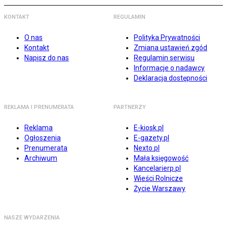
KONTAKT
REGULAMIN
O nas
Polityka Prywatności
Kontakt
Zmiana ustawień zgód
Napisz do nas
Regulamin serwisu
Informacje o nadawcy
Deklaracja dostępności
REKLAMA I PRENUMERATA
PARTNERZY
Reklama
E-kiosk.pl
Ogłoszenia
E-gazety.pl
Prenumerata
Nexto.pl
Archiwum
Mała księgowość
Kancelarierp.pl
Wieści Rolnicze
Życie Warszawy
NASZE WYDARZENIA