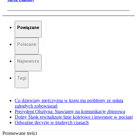
Powiązane
Polecane
Najnowsze
Tagi
Co dziewiąty mężczyzna w kraju ma problemy ze spłatą
zaległych zobowiązań
Prezydent Olsztyna: Stawiamy na komunikację zbiorową
Dolny Śląsk rewitalizuje linie kolejowe i inwestuje w pociągi
Odważne decyzje w trudnych czasach
Promowane treści