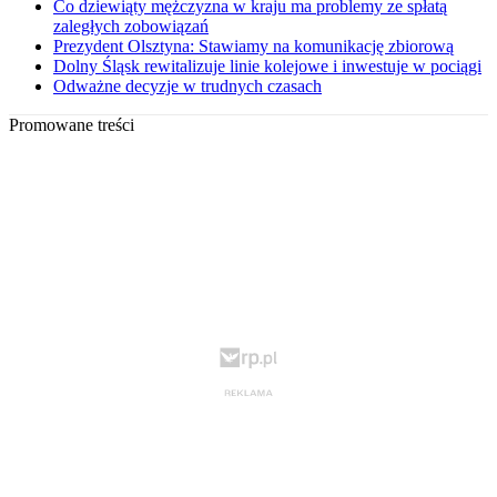
Co dziewiąty mężczyzna w kraju ma problemy ze spłatą
zaległych zobowiązań
Prezydent Olsztyna: Stawiamy na komunikację zbiorową
Dolny Śląsk rewitalizuje linie kolejowe i inwestuje w pociągi
Odważne decyzje w trudnych czasach
Promowane treści