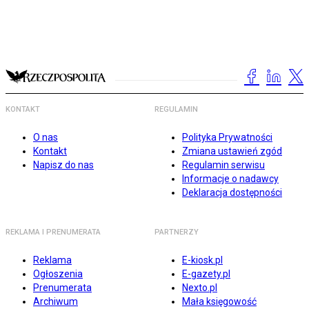
KONTAKT
REGULAMIN
O nas
Polityka Prywatności
Kontakt
Zmiana ustawień zgód
Napisz do nas
Regulamin serwisu
Informacje o nadawcy
Deklaracja dostępności
REKLAMA I PRENUMERATA
PARTNERZY
Reklama
E-kiosk.pl
Ogłoszenia
E-gazety.pl
Prenumerata
Nexto.pl
Archiwum
Mała księgowość