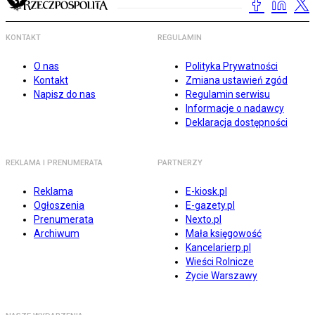
KONTAKT
REGULAMIN
O nas
Polityka Prywatności
Kontakt
Zmiana ustawień zgód
Napisz do nas
Regulamin serwisu
Informacje o nadawcy
Deklaracja dostępności
REKLAMA I PRENUMERATA
PARTNERZY
Reklama
E-kiosk.pl
Ogłoszenia
E-gazety.pl
Prenumerata
Nexto.pl
Archiwum
Mała księgowość
Kancelarierp.pl
Wieści Rolnicze
Życie Warszawy