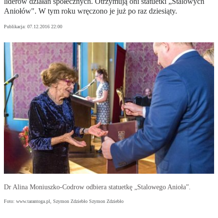
liderów działań społecznych. Otrzymują oni statuetki „Stalowych
Aniołów". W tym roku wręczono je już po raz dziesiąty.
Publikacja:
07.12.2016 22:00
Dr Alina Moniuszko-Codrow odbiera statuetkę „Stalowego Anioła”.
Foto: www.tarantoga.pl, Szymon Zdziebło Szymon Zdziebło