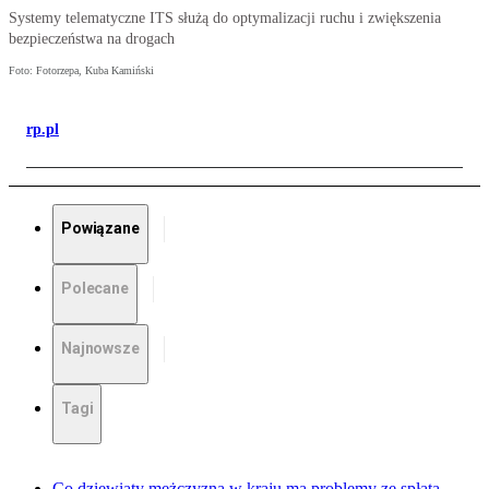
Systemy telematyczne ITS służą do optymalizacji ruchu i zwiększenia
bezpieczeństwa na drogach
Foto: Fotorzepa, Kuba Kamiński
rp.pl
Powiązane
Polecane
Najnowsze
Tagi
Co dziewiąty mężczyzna w kraju ma problemy ze spłatą