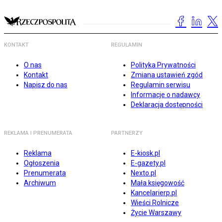
KONTAKT
REGULAMIN
O nas
Polityka Prywatności
Kontakt
Zmiana ustawień zgód
Napisz do nas
Regulamin serwisu
Informacje o nadawcy
Deklaracja dostępności
REKLAMA I PRENUMERATA
PARTNERZY
Reklama
E-kiosk.pl
Ogłoszenia
E-gazety.pl
Prenumerata
Nexto.pl
Archiwum
Mała księgowość
Kancelarierp.pl
Wieści Rolnicze
Życie Warszawy