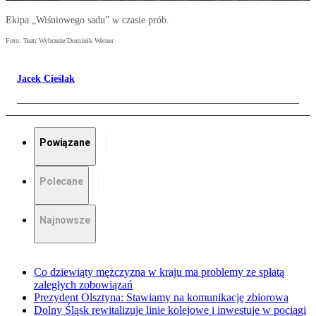
Ekipa „Wiśniowego sadu” w czasie prób.
Foto: Teatr Wybrzeże/Dominik Werner
Jacek Cieślak
Powiązane
Polecane
Najnowsze
Co dziewiąty mężczyzna w kraju ma problemy ze spłatą
zaległych zobowiązań
Prezydent Olsztyna: Stawiamy na komunikację zbiorową
Dolny Śląsk rewitalizuje linie kolejowe i inwestuje w pociągi