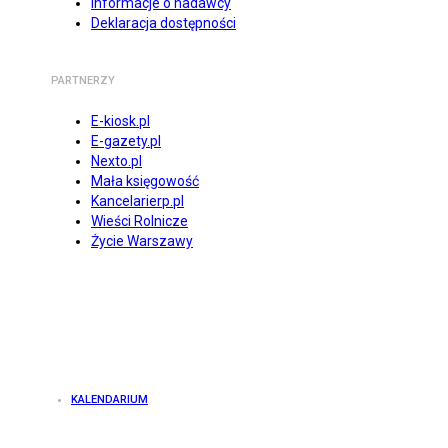
Informacje o nadawcy
Deklaracja dostępności
PARTNERZY
E-kiosk.pl
E-gazety.pl
Nexto.pl
Mała księgowość
Kancelarierp.pl
Wieści Rolnicze
Życie Warszawy
KALENDARIUM