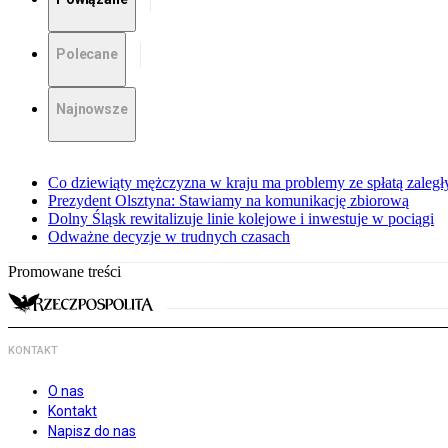
Polecane
Najnowsze
Co dziewiąty mężczyzna w kraju ma problemy ze spłatą zaleg
Prezydent Olsztyna: Stawiamy na komunikację zbiorową
Dolny Śląsk rewitalizuje linie kolejowe i inwestuje w pociągi
Odważne decyzje w trudnych czasach
Promowane treści
KONTAKT
O nas
Kontakt
Napisz do nas