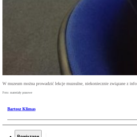
W muzeum można prowadzić lekcje muzealne, niekoniecznie związane z info
Foto: materiały prasowe
Bartosz Klimas
Powiązane