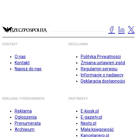
KONTAKT
REGULAMIN
O nas
Polityka Prywatności
Kontakt
Zmiana ustawień zgód
Napisz do nas
Regulamin serwisu
Informacje o nadawcy
Deklaracja dostępności
REKLAMA I PRENUMERATA
PARTNERZY
Reklama
E-kiosk.pl
Ogłoszenia
E-gazety.pl
Prenumerata
Nexto.pl
Archiwum
Mała księgowość
Kancelarierp.pl