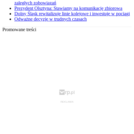
zaległych zobowiązań
Prezydent Olsztyna: Stawiamy na komunikację zbiorową
Dolny Śląsk rewitalizuje linie kolejowe i inwestuje w pociągi
Odważne decyzje w trudnych czasach
Promowane treści