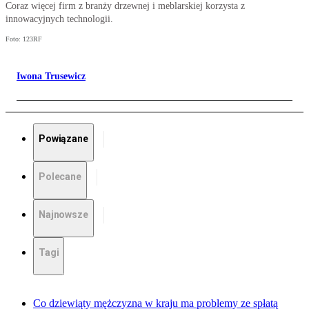
Coraz więcej firm z branży drzewnej i meblarskiej korzysta z
innowacyjnych technologii.
Foto: 123RF
Iwona Trusewicz
Powiązane
Polecane
Najnowsze
Tagi
Co dziewiąty mężczyzna w kraju ma problemy ze spłatą