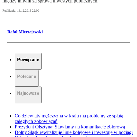
między innymi za sprawą inwestycji publicznych.
Publikacja:
19.12.2016 22:00
Rafał Mierzejewski
Powiązane
Polecane
Najnowsze
Co dziewiąty mężczyzna w kraju ma problemy ze spłatą
zaległych zobowiązań
Prezydent Olsztyna: Stawiamy na komunikację zbiorową
Dolny Śląsk rewitalizuje linie kolejowe i inwestuje w pociągi