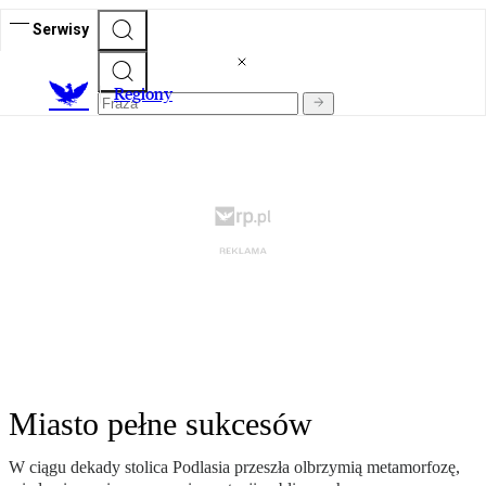
Serwisy
R
egiony
Miasto pełne sukcesów
W ciągu dekady stolica Podlasia przeszła olbrzymią metamorfozę,