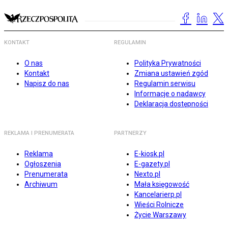
KONTAKT
REGULAMIN
O nas
Polityka Prywatności
Kontakt
Zmiana ustawień zgód
Napisz do nas
Regulamin serwisu
Informacje o nadawcy
Deklaracja dostępności
REKLAMA I PRENUMERATA
PARTNERZY
Reklama
E-kiosk.pl
Ogłoszenia
E-gazety.pl
Prenumerata
Nexto.pl
Archiwum
Mała księgowość
Kancelarierp.pl
Wieści Rolnicze
Życie Warszawy