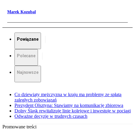
Marek Kozubal
Powiązane
Polecane
Najnowsze
Co dziewiąty mężczyzna w kraju ma problemy ze spłatą
zaległych zobowiązań
Prezydent Olsztyna: Stawiamy na komunikację zbiorową
Dolny Śląsk rewitalizuje linie kolejowe i inwestuje w pociągi
Odważne decyzje w trudnych czasach
Promowane treści