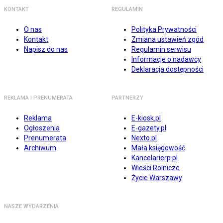
KONTAKT
REGULAMIN
O nas
Polityka Prywatności
Kontakt
Zmiana ustawień zgód
Napisz do nas
Regulamin serwisu
Informacje o nadawcy
Deklaracja dostępności
REKLAMA I PRENUMERATA
PARTNERZY
Reklama
E-kiosk.pl
Ogłoszenia
E-gazety.pl
Prenumerata
Nexto.pl
Archiwum
Mała księgowość
Kancelarierp.pl
Wieści Rolnicze
Życie Warszawy
NASZE WYDARZENIA