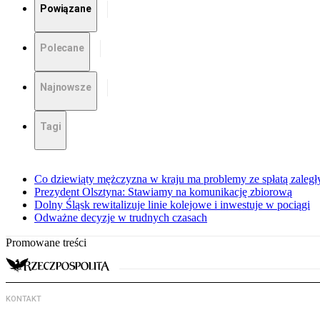
Powiązane
Polecane
Najnowsze
Tagi
Co dziewiąty mężczyzna w kraju ma problemy ze spłatą zaleg
Prezydent Olsztyna: Stawiamy na komunikację zbiorową
Dolny Śląsk rewitalizuje linie kolejowe i inwestuje w pociągi
Odważne decyzje w trudnych czasach
Promowane treści
KONTAKT