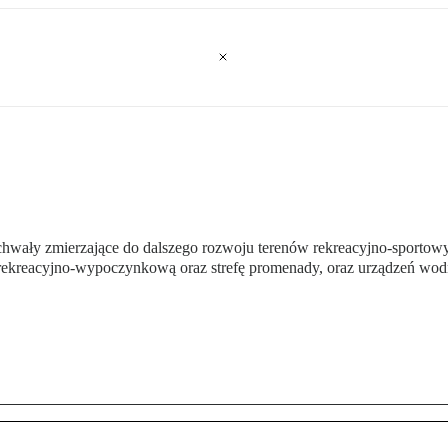
 uchwały zmierzające do dalszego rozwoju terenów rekreacyjno-sport
i rekreacyjno-wypoczynkową oraz strefę promenady, oraz urządzeń wod