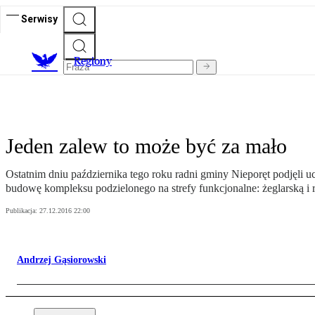
Serwisy
R
egiony
Jeden zalew to może być za mało
Ostatnim dniu października tego roku radni gminy Nieporęt podjęli
budowę kompleksu podzielonego na strefy funkcjonalne: żeglarską 
Publikacja:
27.12.2016 22:00
Andrzej Gąsiorowski