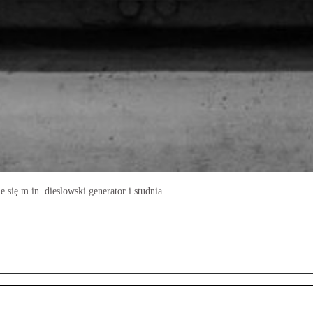
się m.in. dieslowski generator i studnia.