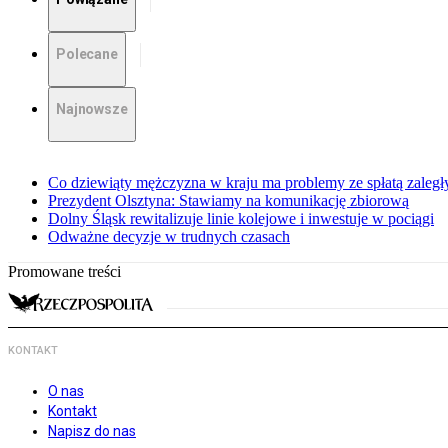
Polecane
Najnowsze
Co dziewiąty mężczyzna w kraju ma problemy ze spłatą zaleg
Prezydent Olsztyna: Stawiamy na komunikację zbiorową
Dolny Śląsk rewitalizuje linie kolejowe i inwestuje w pociągi
Odważne decyzje w trudnych czasach
Promowane treści
KONTAKT
O nas
Kontakt
Napisz do nas