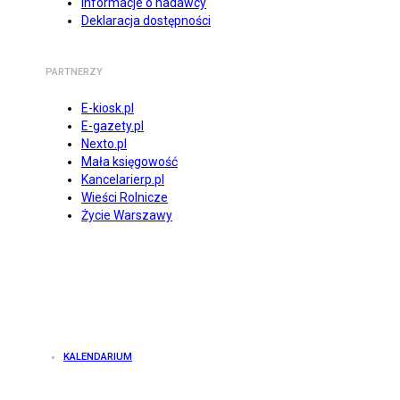
Informacje o nadawcy
Deklaracja dostępności
PARTNERZY
E-kiosk.pl
E-gazety.pl
Nexto.pl
Mała księgowość
Kancelarierp.pl
Wieści Rolnicze
Życie Warszawy
KALENDARIUM