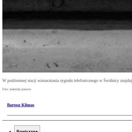
W podziemnej stacji wzmacniania sygnału telefonicznego w Świdnicy znajduje 
Foto: materiały prasowe
Bartosz Klimas
Powiązane