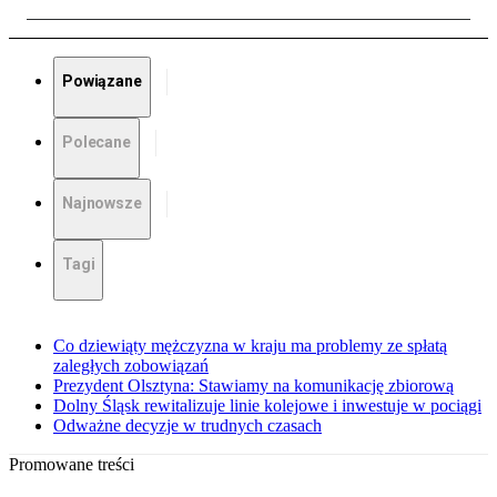
Powiązane
Polecane
Najnowsze
Tagi
Co dziewiąty mężczyzna w kraju ma problemy ze spłatą
zaległych zobowiązań
Prezydent Olsztyna: Stawiamy na komunikację zbiorową
Dolny Śląsk rewitalizuje linie kolejowe i inwestuje w pociągi
Odważne decyzje w trudnych czasach
Promowane treści