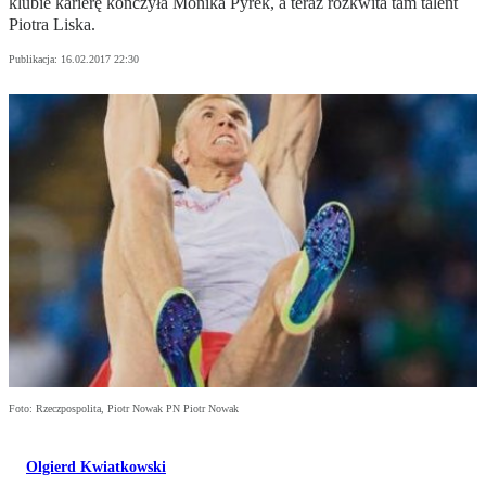
klubie karierę kończyła Monika Pyrek, a teraz rozkwita tam talent
Piotra Liska.
Publikacja:
16.02.2017 22:30
Foto: Rzeczpospolita, Piotr Nowak PN Piotr Nowak
Olgierd Kwiatkowski