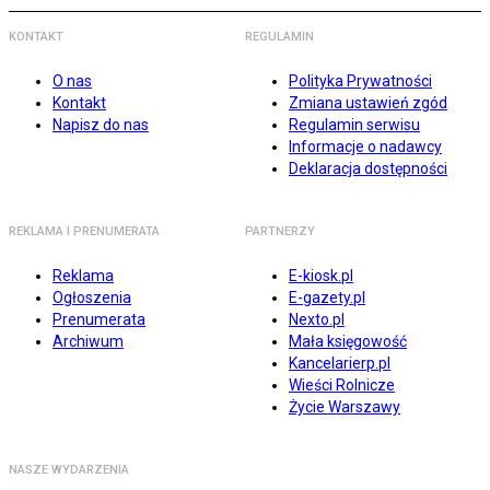
KONTAKT
REGULAMIN
O nas
Polityka Prywatności
Kontakt
Zmiana ustawień zgód
Napisz do nas
Regulamin serwisu
Informacje o nadawcy
Deklaracja dostępności
REKLAMA I PRENUMERATA
PARTNERZY
Reklama
E-kiosk.pl
Ogłoszenia
E-gazety.pl
Prenumerata
Nexto.pl
Archiwum
Mała księgowość
Kancelarierp.pl
Wieści Rolnicze
Życie Warszawy
NASZE WYDARZENIA