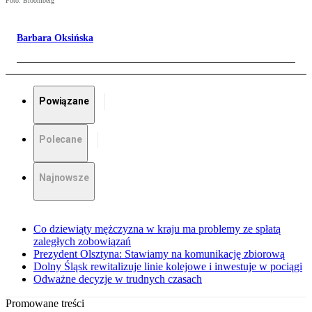
Foto: Bloomberg
Barbara Oksińska
Powiązane
Polecane
Najnowsze
Co dziewiąty mężczyzna w kraju ma problemy ze spłatą
zaległych zobowiązań
Prezydent Olsztyna: Stawiamy na komunikację zbiorową
Dolny Śląsk rewitalizuje linie kolejowe i inwestuje w pociągi
Odważne decyzje w trudnych czasach
Promowane treści