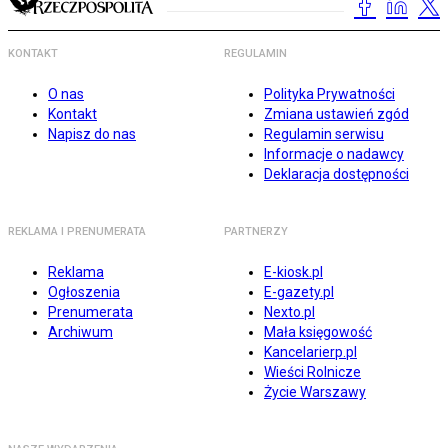
KONTAKT
REGULAMIN
O nas
Polityka Prywatności
Kontakt
Zmiana ustawień zgód
Napisz do nas
Regulamin serwisu
Informacje o nadawcy
Deklaracja dostępności
REKLAMA I PRENUMERATA
PARTNERZY
Reklama
E-kiosk.pl
Ogłoszenia
E-gazety.pl
Prenumerata
Nexto.pl
Archiwum
Mała księgowość
Kancelarierp.pl
Wieści Rolnicze
Życie Warszawy