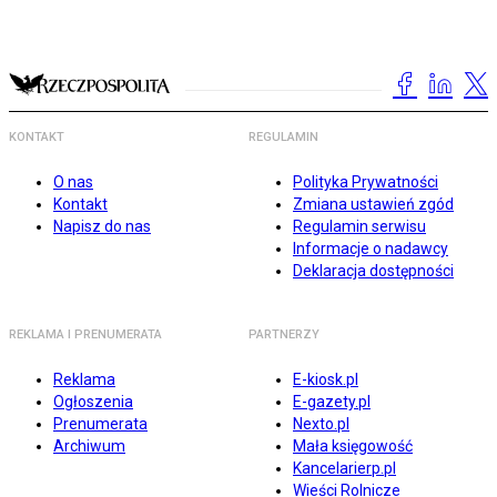
KONTAKT
REGULAMIN
O nas
Polityka Prywatności
Kontakt
Zmiana ustawień zgód
Napisz do nas
Regulamin serwisu
Informacje o nadawcy
Deklaracja dostępności
REKLAMA I PRENUMERATA
PARTNERZY
Reklama
E-kiosk.pl
Ogłoszenia
E-gazety.pl
Prenumerata
Nexto.pl
Archiwum
Mała księgowość
Kancelarierp.pl
Wieści Rolnicze