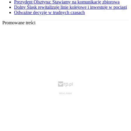
Prezydent Olsztyna: Stawiamy na komunikację zbiorową
Dolny Śląsk rewitalizuje linie kolejowe i inwestuje w pociągi
Odważne decyzje w trudnych czasach
Promowane treści