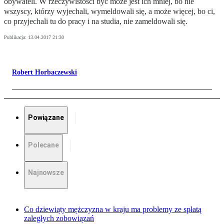
obywateli. W rzeczywistości być może jest ich mniej, bo nie
wszyscy, którzy wyjechali, wymeldowali się, a może więcej, bo ci,
co przyjechali tu do pracy i na studia, nie zameldowali się.
Publikacja:
13.04.2017 21:30
Robert Horbaczewski
Powiązane
Polecane
Najnowsze
Co dziewiąty mężczyzna w kraju ma problemy ze spłatą
zaległych zobowiązań