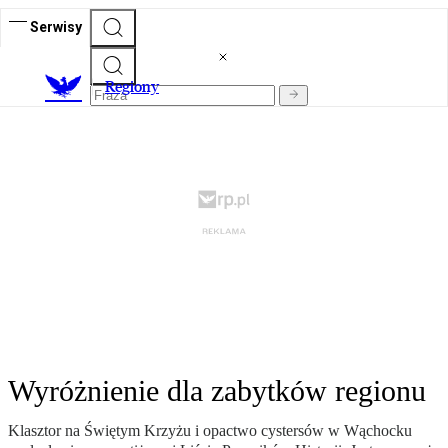
Serwisy
R
egiony
Wyróżnienie dla zabytków regionu
Klasztor na Świętym Krzyżu i opactwo cystersów w Wąchocku