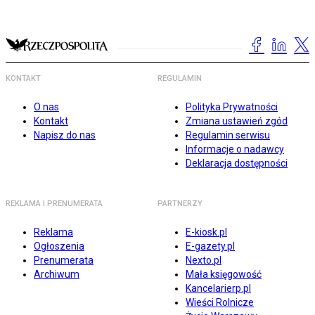
KONTAKT
REGULAMIN
O nas
Polityka Prywatności
Kontakt
Zmiana ustawień zgód
Napisz do nas
Regulamin serwisu
Informacje o nadawcy
Deklaracja dostępności
REKLAMA I PRENUMERATA
PARTNERZY
Reklama
E-kiosk.pl
Ogłoszenia
E-gazety.pl
Prenumerata
Nexto.pl
Archiwum
Mała księgowość
Kancelarierp.pl
Wieści Rolnicze