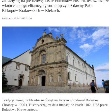
znalazły się na prestiżowej Liście Pomników Historii. Jest szansa, że
wkrótce do tego elitarnego grona dołączy też dawny Pałac
Biskupów Krakowskich w Kielcach.
Publikacja:
23.04.2017 21:30
Tradycja mówi, że klasztor na Świętym Krzyżu ufundował Bolesław
Chrobry w 1006 r. Historyczną jest data fundacji w latach 1102–1138 przez
Bolesława Krzywoustego.