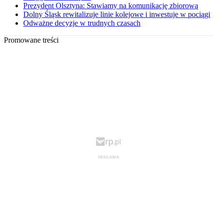
Prezydent Olsztyna: Stawiamy na komunikację zbiorową
Dolny Śląsk rewitalizuje linie kolejowe i inwestuje w pociągi
Odważne decyzje w trudnych czasach
Promowane treści