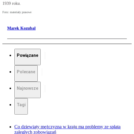
1939 roku.
Foto: materiały prasowe
Marek Kozubal
Powiązane
Polecane
Najnowsze
Tagi
Co dziewiąty mężczyzna w kraju ma problemy ze spłatą
zaległych zobowiązań