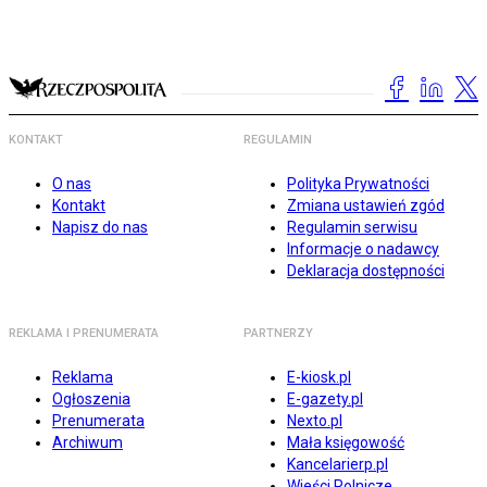
KONTAKT
REGULAMIN
O nas
Polityka Prywatności
Kontakt
Zmiana ustawień zgód
Napisz do nas
Regulamin serwisu
Informacje o nadawcy
Deklaracja dostępności
REKLAMA I PRENUMERATA
PARTNERZY
Reklama
E-kiosk.pl
Ogłoszenia
E-gazety.pl
Prenumerata
Nexto.pl
Archiwum
Mała księgowość
Kancelarierp.pl
Wieści Rolnicze