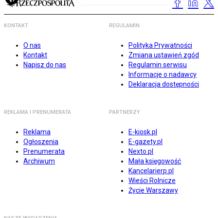
KONTAKT
REGULAMIN
O nas
Polityka Prywatności
Kontakt
Zmiana ustawień zgód
Napisz do nas
Regulamin serwisu
Informacje o nadawcy
Deklaracja dostępności
REKLAMA I PRENUMERATA
PARTNERZY
Reklama
E-kiosk.pl
Ogłoszenia
E-gazety.pl
Prenumerata
Nexto.pl
Archiwum
Mała księgowość
Kancelarierp.pl
Wieści Rolnicze
Życie Warszawy