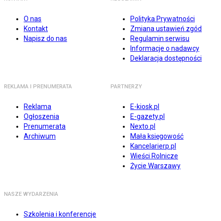
O nas
Polityka Prywatności
Kontakt
Zmiana ustawień zgód
Napisz do nas
Regulamin serwisu
Informacje o nadawcy
Deklaracja dostępności
REKLAMA I PRENUMERATA
PARTNERZY
Reklama
E-kiosk.pl
Ogłoszenia
E-gazety.pl
Prenumerata
Nexto.pl
Archiwum
Mała księgowość
Kancelarierp.pl
Wieści Rolnicze
Życie Warszawy
NASZE WYDARZENIA
Szkolenia i konferencje