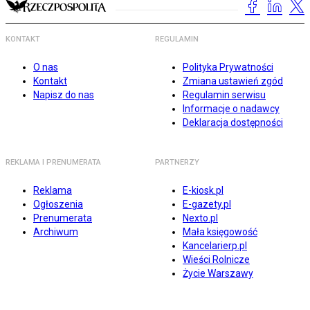
KONTAKT
REGULAMIN
O nas
Polityka Prywatności
Kontakt
Zmiana ustawień zgód
Napisz do nas
Regulamin serwisu
Informacje o nadawcy
Deklaracja dostępności
REKLAMA I PRENUMERATA
PARTNERZY
Reklama
E-kiosk.pl
Ogłoszenia
E-gazety.pl
Prenumerata
Nexto.pl
Archiwum
Mała księgowość
Kancelarierp.pl
Wieści Rolnicze
Życie Warszawy