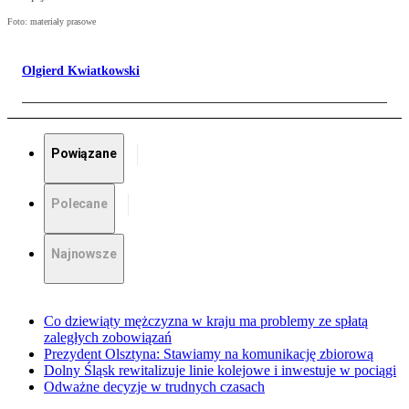
Foto: materiały prasowe
Olgierd Kwiatkowski
Powiązane
Polecane
Najnowsze
Co dziewiąty mężczyzna w kraju ma problemy ze spłatą
zaległych zobowiązań
Prezydent Olsztyna: Stawiamy na komunikację zbiorową
Dolny Śląsk rewitalizuje linie kolejowe i inwestuje w pociągi
Odważne decyzje w trudnych czasach