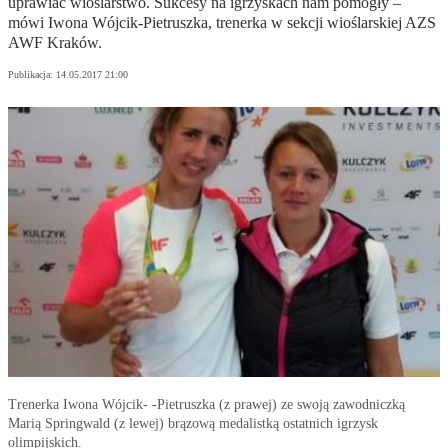
uprawiać wioślarstwo. Sukcesy na igrzyskach nam pomogły –
mówi Iwona Wójcik-Pietruszka, trenerka w sekcji wioślarskiej AZS
AWF Kraków.
Publikacja:
14.05.2017 21:00
Trenerka Iwona Wójcik- -Pietruszka (z prawej) ze swoją zawodniczką
Marią Springwald (z lewej) brązową medalistką ostatnich igrzysk
olimpijskich.