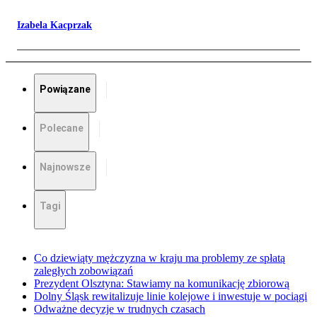
Izabela Kacprzak
Powiązane
Polecane
Najnowsze
Tagi
Co dziewiąty mężczyzna w kraju ma problemy ze spłatą
zaległych zobowiązań
Prezydent Olsztyna: Stawiamy na komunikację zbiorową
Dolny Śląsk rewitalizuje linie kolejowe i inwestuje w pociągi
Odważne decyzje w trudnych czasach