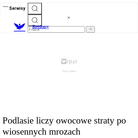
Serwisy
R
egiony
Podlasie liczy owocowe straty po
wiosennych mrozach