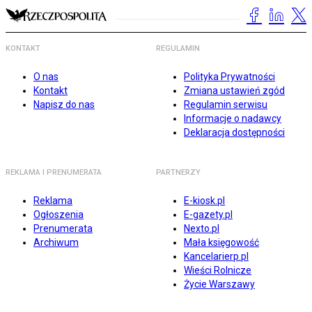
KONTAKT
REGULAMIN
O nas
Polityka Prywatności
Kontakt
Zmiana ustawień zgód
Napisz do nas
Regulamin serwisu
Informacje o nadawcy
Deklaracja dostępności
REKLAMA I PRENUMERATA
PARTNERZY
Reklama
E-kiosk.pl
Ogłoszenia
E-gazety.pl
Prenumerata
Nexto.pl
Archiwum
Mała księgowość
Kancelarierp.pl
Wieści Rolnicze
Życie Warszawy