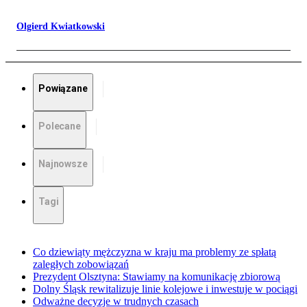
Olgierd Kwiatkowski
Powiązane
Polecane
Najnowsze
Tagi
Co dziewiąty mężczyzna w kraju ma problemy ze spłatą
zaległych zobowiązań
Prezydent Olsztyna: Stawiamy na komunikację zbiorową
Dolny Śląsk rewitalizuje linie kolejowe i inwestuje w pociągi
Odważne decyzje w trudnych czasach