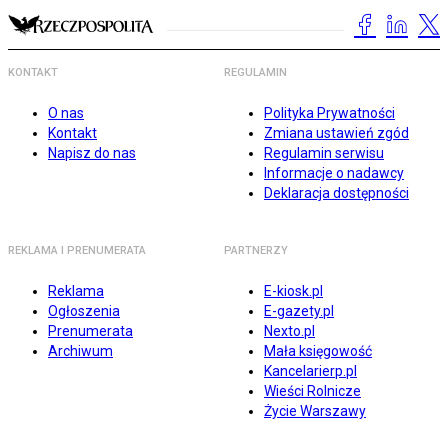
KONTAKT
REGULAMIN
O nas
Polityka Prywatności
Kontakt
Zmiana ustawień zgód
Napisz do nas
Regulamin serwisu
Informacje o nadawcy
Deklaracja dostępności
REKLAMA I PRENUMERATA
PARTNERZY
Reklama
E-kiosk.pl
Ogłoszenia
E-gazety.pl
Prenumerata
Nexto.pl
Archiwum
Mała księgowość
Kancelarierp.pl
Wieści Rolnicze
Życie Warszawy