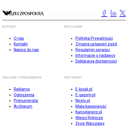
KONTAKT
REGULAMIN
O nas
Polityka Prywatności
Kontakt
Zmiana ustawień zgód
Napisz do nas
Regulamin serwisu
Informacje o nadawcy
Deklaracja dostępności
REKLAMA I PRENUMERATA
PARTNERZY
Reklama
E-kiosk.pl
Ogłoszenia
E-gazety.pl
Prenumerata
Nexto.pl
Archiwum
Mała księgowość
Kancelarierp.pl
Wieści Rolnicze
Życie Warszawy