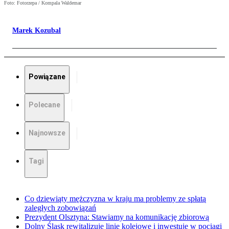
Foto: Fotorzepa / Kompala Waldemar
Marek Kozubal
Powiązane
Polecane
Najnowsze
Tagi
Co dziewiąty mężczyzna w kraju ma problemy ze spłatą
zaległych zobowiązań
Prezydent Olsztyna: Stawiamy na komunikację zbiorową
Dolny Śląsk rewitalizuje linie kolejowe i inwestuje w pociągi