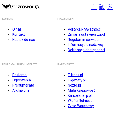
KONTAKT
REGULAMIN
O nas
Polityka Prywatności
Kontakt
Zmiana ustawień zgód
Napisz do nas
Regulamin serwisu
Informacje o nadawcy
Deklaracja dostępności
REKLAMA I PRENUMERATA
PARTNERZY
Reklama
E-kiosk.pl
Ogłoszenia
E-gazety.pl
Prenumerata
Nexto.pl
Archiwum
Mała księgowość
Kancelarierp.pl
Wieści Rolnicze
Życie Warszawy