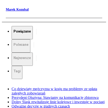
Marek Kozubal
Powiązane
Polecane
Najnowsze
Tagi
Co dziewiąty mężczyzna w kraju ma problemy ze spłatą
zaległych zobowiązań
Prezydent Olsztyna: Stawiamy na komunikację zbiorową
Dolny Śląsk rewitalizuje linie kolejowe i inwestuje w pociągi
Odważne decyzje w trudnych czasach