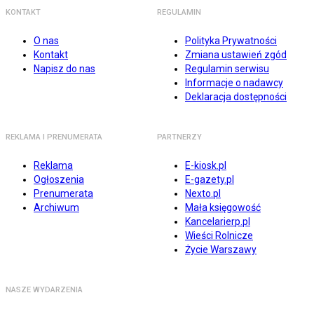
KONTAKT
REGULAMIN
O nas
Polityka Prywatności
Kontakt
Zmiana ustawień zgód
Napisz do nas
Regulamin serwisu
Informacje o nadawcy
Deklaracja dostępności
REKLAMA I PRENUMERATA
PARTNERZY
Reklama
E-kiosk.pl
Ogłoszenia
E-gazety.pl
Prenumerata
Nexto.pl
Archiwum
Mała księgowość
Kancelarierp.pl
Wieści Rolnicze
Życie Warszawy
NASZE WYDARZENIA