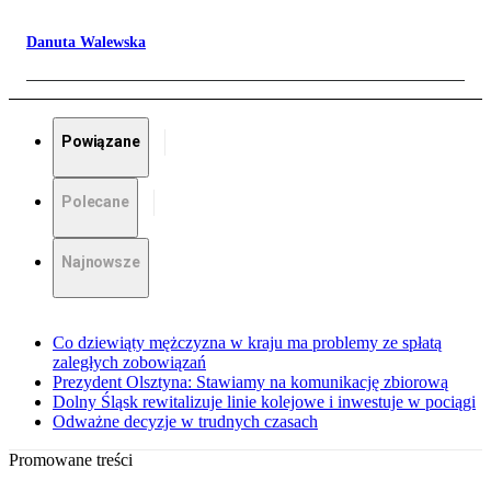
Danuta Walewska
Powiązane
Polecane
Najnowsze
Co dziewiąty mężczyzna w kraju ma problemy ze spłatą
zaległych zobowiązań
Prezydent Olsztyna: Stawiamy na komunikację zbiorową
Dolny Śląsk rewitalizuje linie kolejowe i inwestuje w pociągi
Odważne decyzje w trudnych czasach
Promowane treści