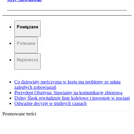
Powiązane
Polecane
Najnowsze
Co dziewiąty mężczyzna w kraju ma problemy ze spłatą
zaległych zobowiązań
Prezydent Olsztyna: Stawiamy na komunikację zbiorową
Dolny Śląsk rewitalizuje linie kolejowe i inwestuje w pociągi
Odważne decyzje w trudnych czasach
Promowane treści