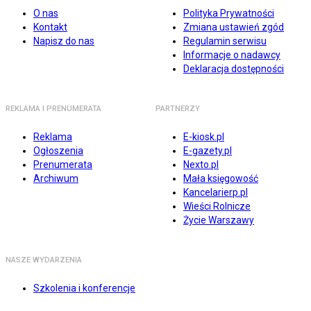
O nas
Polityka Prywatności
Kontakt
Zmiana ustawień zgód
Napisz do nas
Regulamin serwisu
Informacje o nadawcy
Deklaracja dostępności
REKLAMA I PRENUMERATA
PARTNERZY
Reklama
E-kiosk.pl
Ogłoszenia
E-gazety.pl
Prenumerata
Nexto.pl
Archiwum
Mała księgowość
Kancelarierp.pl
Wieści Rolnicze
Życie Warszawy
NASZE WYDARZENIA
Szkolenia i konferencje