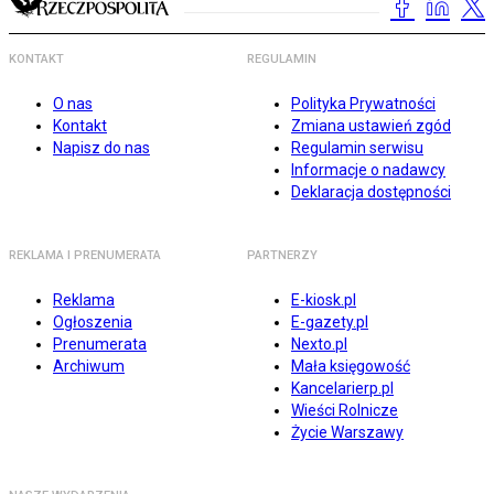
KONTAKT
REGULAMIN
O nas
Polityka Prywatności
Kontakt
Zmiana ustawień zgód
Napisz do nas
Regulamin serwisu
Informacje o nadawcy
Deklaracja dostępności
REKLAMA I PRENUMERATA
PARTNERZY
Reklama
E-kiosk.pl
Ogłoszenia
E-gazety.pl
Prenumerata
Nexto.pl
Archiwum
Mała księgowość
Kancelarierp.pl
Wieści Rolnicze
Życie Warszawy