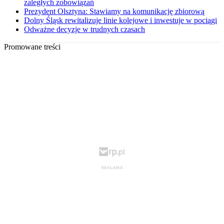
zaległych zobowiązań
Prezydent Olsztyna: Stawiamy na komunikację zbiorową
Dolny Śląsk rewitalizuje linie kolejowe i inwestuje w pociągi
Odważne decyzje w trudnych czasach
Promowane treści