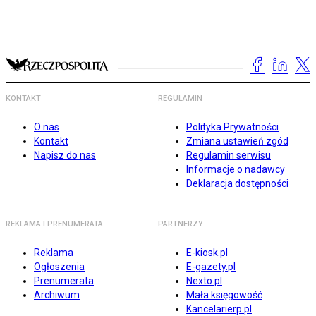
KONTAKT
REGULAMIN
O nas
Polityka Prywatności
Kontakt
Zmiana ustawień zgód
Napisz do nas
Regulamin serwisu
Informacje o nadawcy
Deklaracja dostępności
REKLAMA I PRENUMERATA
PARTNERZY
Reklama
E-kiosk.pl
Ogłoszenia
E-gazety.pl
Prenumerata
Nexto.pl
Archiwum
Mała księgowość
Kancelarierp.pl