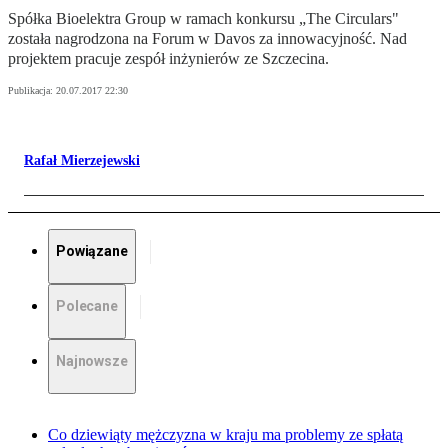
Spółka Bioelektra Group w ramach konkursu „The Circulars"
została nagrodzona na Forum w Davos za innowacyjność. Nad
projektem pracuje zespół inżynierów ze Szczecina.
Publikacja:
20.07.2017 22:30
Rafał Mierzejewski
Powiązane
Polecane
Najnowsze
Co dziewiąty mężczyzna w kraju ma problemy ze spłatą