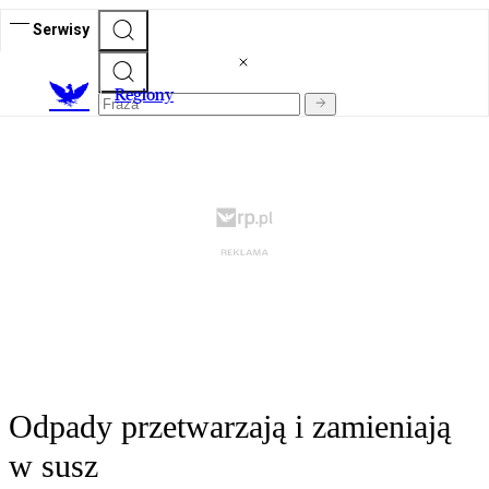
Serwisy
R
egiony
Odpady przetwarzają i zamieniają
w susz