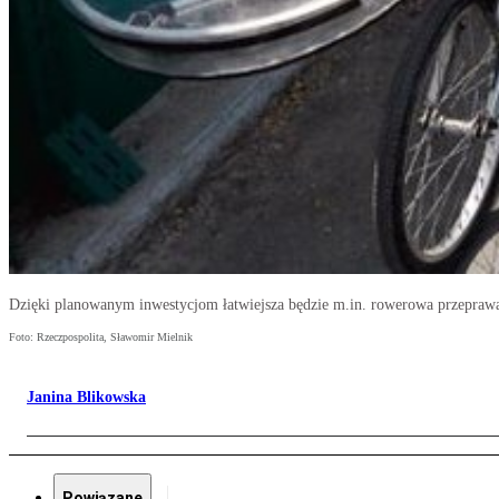
Dzięki planowanym inwestycjom łatwiejsza będzie m.in. rowerowa przepraw
Foto: Rzeczpospolita, Sławomir Mielnik
Janina Blikowska
Powiązane