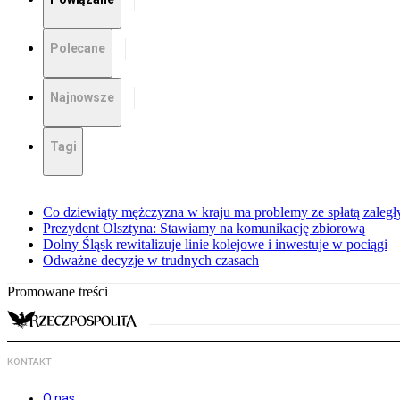
Polecane
Najnowsze
Tagi
Co dziewiąty mężczyzna w kraju ma problemy ze spłatą zaleg
Prezydent Olsztyna: Stawiamy na komunikację zbiorową
Dolny Śląsk rewitalizuje linie kolejowe i inwestuje w pociągi
Odważne decyzje w trudnych czasach
Promowane treści
KONTAKT
O nas