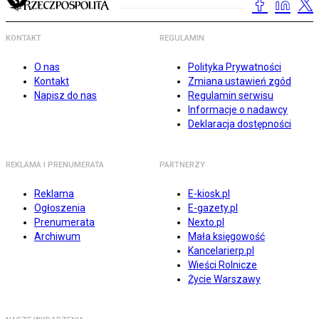
KONTAKT
REGULAMIN
O nas
Polityka Prywatności
Kontakt
Zmiana ustawień zgód
Napisz do nas
Regulamin serwisu
Informacje o nadawcy
Deklaracja dostępności
REKLAMA I PRENUMERATA
PARTNERZY
Reklama
E-kiosk.pl
Ogłoszenia
E-gazety.pl
Prenumerata
Nexto.pl
Archiwum
Mała księgowość
Kancelarierp.pl
Wieści Rolnicze
Życie Warszawy