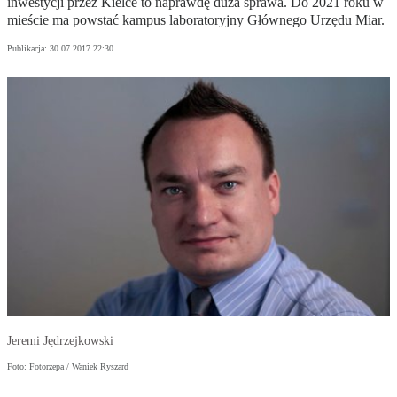
inwestycji przez Kielce to naprawdę duża sprawa. Do 2021 roku w
mieście ma powstać kampus laboratoryjny Głównego Urzędu Miar.
Publikacja:
30.07.2017 22:30
Jeremi Jędrzejkowski
Foto: Fotorzepa / Waniek Ryszard