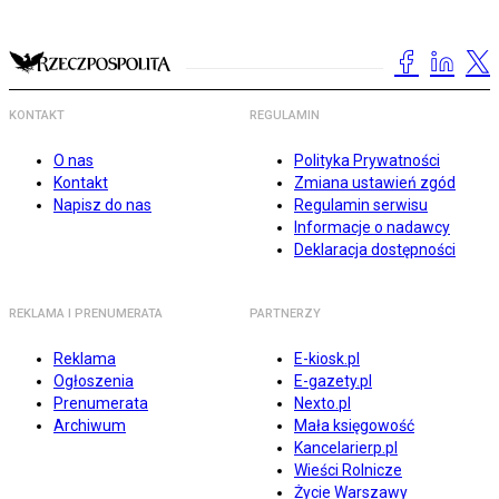
KONTAKT
REGULAMIN
O nas
Polityka Prywatności
Kontakt
Zmiana ustawień zgód
Napisz do nas
Regulamin serwisu
Informacje o nadawcy
Deklaracja dostępności
REKLAMA I PRENUMERATA
PARTNERZY
Reklama
E-kiosk.pl
Ogłoszenia
E-gazety.pl
Prenumerata
Nexto.pl
Archiwum
Mała księgowość
Kancelarierp.pl
Wieści Rolnicze
Życie Warszawy