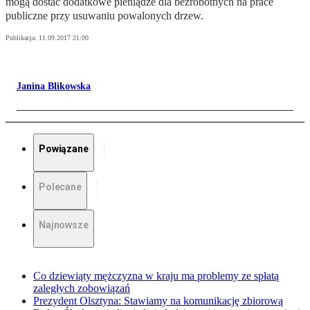
mogą dostać dodatkowe pieniądze dla bezrobotnych na prace
publiczne przy usuwaniu powalonych drzew.
Publikacja:
11.09.2017 21:00
Janina Blikowska
Powiązane
Polecane
Najnowsze
Co dziewiąty mężczyzna w kraju ma problemy ze spłatą
zaległych zobowiązań
Prezydent Olsztyna: Stawiamy na komunikację zbiorową