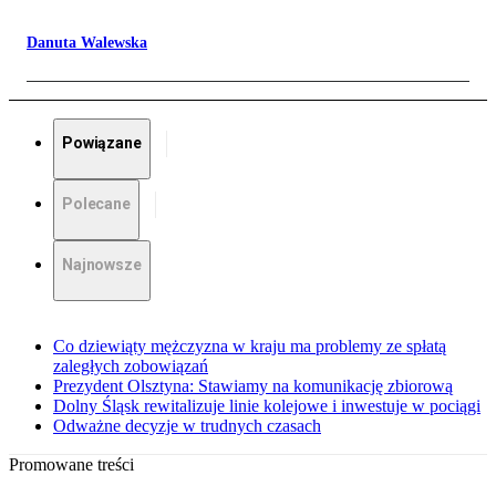
Danuta Walewska
Powiązane
Polecane
Najnowsze
Co dziewiąty mężczyzna w kraju ma problemy ze spłatą
zaległych zobowiązań
Prezydent Olsztyna: Stawiamy na komunikację zbiorową
Dolny Śląsk rewitalizuje linie kolejowe i inwestuje w pociągi
Odważne decyzje w trudnych czasach
Promowane treści