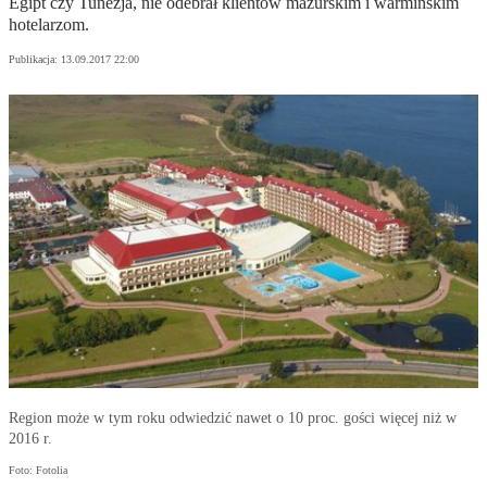
Egipt czy Tunezja, nie odebrał klientów mazurskim i warmińskim
hotelarzom.
Publikacja:
13.09.2017 22:00
Region może w tym roku odwiedzić nawet o 10 proc. gości więcej niż w
2016 r.
Foto: Fotolia