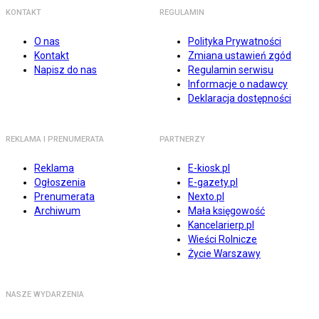
KONTAKT
REGULAMIN
O nas
Polityka Prywatności
Kontakt
Zmiana ustawień zgód
Napisz do nas
Regulamin serwisu
Informacje o nadawcy
Deklaracja dostępności
REKLAMA I PRENUMERATA
PARTNERZY
Reklama
E-kiosk.pl
Ogłoszenia
E-gazety.pl
Prenumerata
Nexto.pl
Archiwum
Mała księgowość
Kancelarierp.pl
Wieści Rolnicze
Życie Warszawy
NASZE WYDARZENIA