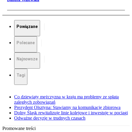
Powiązane
Polecane
Najnowsze
Tagi
Co dziewiąty mężczyzna w kraju ma problemy ze spłatą
zaległych zobowiązań
Prezydent Olsztyna: Stawiamy na komunikację zbiorową
Dolny Śląsk rewitalizuje linie kolejowe i inwestuje w pociągi
Odważne decyzje w trudnych czasach
Promowane treści