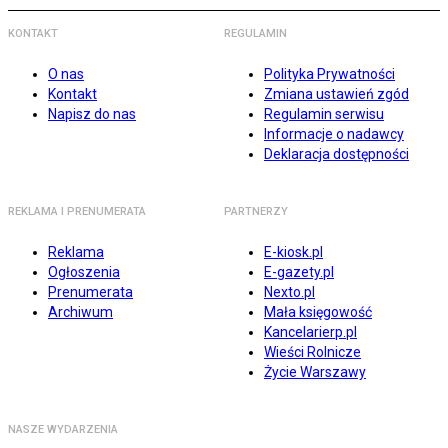
KONTAKT
REGULAMIN
O nas
Polityka Prywatności
Kontakt
Zmiana ustawień zgód
Napisz do nas
Regulamin serwisu
Informacje o nadawcy
Deklaracja dostępności
REKLAMA I PRENUMERATA
PARTNERZY
Reklama
E-kiosk.pl
Ogłoszenia
E-gazety.pl
Prenumerata
Nexto.pl
Archiwum
Mała księgowość
Kancelarierp.pl
Wieści Rolnicze
Życie Warszawy
NASZE WYDARZENIA