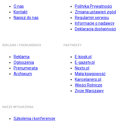
O nas
Polityka Prywatności
Kontakt
Zmiana ustawień zgód
Napisz do nas
Regulamin serwisu
Informacje o nadawcy
Deklaracja dostępności
REKLAMA I PRENUMERATA
PARTNERZY
Reklama
E-kiosk.pl
Ogłoszenia
E-gazety.pl
Prenumerata
Nexto.pl
Archiwum
Mała księgowość
Kancelarierp.pl
Wieści Rolnicze
Życie Warszawy
NASZE WYDARZENIA
Szkolenia i konferencje